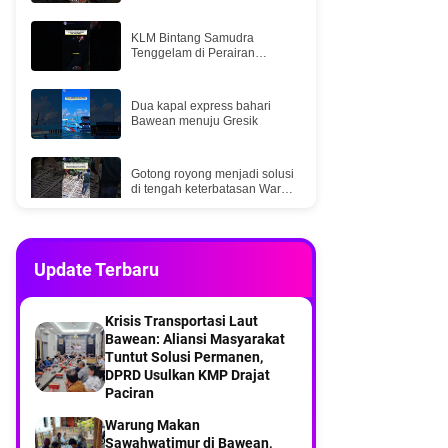
KLM Bintang Samudra
Tenggelam di Perairan
Selatan Bawean, Lima ABK
Selamat
Dua kapal express bahari
Bawean menuju Gresik
Gotong royong menjadi solusi
di tengah keterbatasan Warga
Mangguleban desa balikterus
Bawean
Part 2Menyusuri Desa
Kebontelukdalam Pulau
Update Terbaru
Bawean
Part 1Menyusuri Desa
Krisis Transportasi Laut
Kebontelukdalam Pulau
Bawean: Aliansi ‎Masyarakat
Bawean
Tuntut Solusi Permanen,
DPRD ‎Usulkan KMP Drajat
Saat KMP DRAJAT dari
Paciran
pelabuhan Paciran Sampai di
Pelabuhan Bawean
Warung Makan
Sawahwatimur di Bawean,
Part 7 Menyusuri Desa