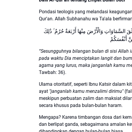
Pondasi teologis yang melandasi keagungan w
Qur'an. Allah Subhanahu wa Ta'ala berfirman
َقَ السَّمَاوَاتِ وَالْأَرْضَ مِنْهَا أَرْبَعَةٌ حُرُمٌ ۚ ذَٰلِكَ
“Sesungguhnya bilangan bulan di sisi Allah 
pada waktu Dia menciptakan langit dan bumi
agama yang lurus, maka janganlah kamu men
Tawbah: 36).
Ulama otoritatif, seperti Ibnu Katsir dalam 
ayat
"janganlah kamu menzalimi dirimu"
(fa
meskipun perbuatan zalim dan maksiat dilaran
secara khusus pada bulan-bulan haram.
Mengapa? Karena timbangan dosa dari kemak
dan berlipat ganda, sebagaimana amalan ke
dibandingkan dengan bulan-bulan biasa.