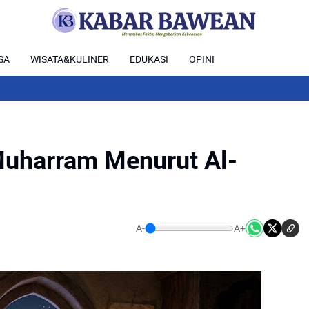
SA
WISATA&KULINER
EDUKASI
OPINI
uharram Menurut Al-
A-
A+