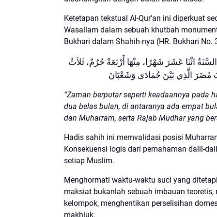
Ketetapan tekstual Al-Qur'an ini diperkuat se
Wasallam dalam sebuah khutbah monumenta
Bukhari dalam Shahih-nya (HR. Bukhari No. 
السَّنَةُ اثْنَا عَشَرَ شَهْرًا، مِنْهَا أَرْبَعَةٌ حُرُمٌ، ثَلاَثٌ
بُ مُضَرَ الَّذِي بَيْنَ جُمَادَى وَشَعْبَانَ
“Zaman berputar seperti keadaannya pada har
dua belas bulan, di antaranya ada empat bula
dan Muharram, serta Rajab Mudhar yang ber
Hadis sahih ini memvalidasi posisi Muharram
Konsekuensi logis dari pemahaman dalil-dalil
setiap Muslim.
Menghormati waktu-waktu suci yang diteta
maksiat bukanlah sebuah imbauan teoretis, 
kelompok, menghentikan perselisihan domest
makhluk.