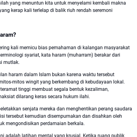
nilah yang menuntun kita untuk menyelami kembali makna
ng kerap kali terlelap di balik riuh rendah seremoni
Haram?
sering kali memicu bias pemahaman di kalangan masyarakat
rminologi syariat, kata haram (muharram) berakar dari
si mutlak.
lan haram dalam Islam bukan karena waktu tersebut
itos-mitos wingit yang berkembang di kebudayaan lokal.
g teramat tinggi membuat segala bentuk kezaliman,
aksiat dilarang keras secara hukum ilahi.
meletakkan senjata mereka dan menghentikan perang saudara
disi tersebut kemudian disempurnakan dan disahkan oleh
untuk mengondisikan perdamaian berkala.
ni adalah latihan mental yang krusial. Ketika ruang publik