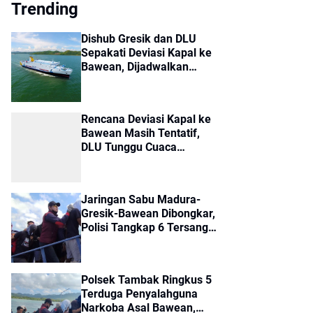
Trending
Dishub Gresik dan DLU
Sepakati Deviasi Kapal ke
Bawean, Dijadwalkan
Berangkat Jumat
Rencana Deviasi Kapal ke
Bawean Masih Tentatif,
DLU Tunggu Cuaca
Membaik
Jaringan Sabu Madura-
Gresik-Bawean Dibongkar,
Polisi Tangkap 6 Tersangka
dan Sita 14 Paket Sabu
Polsek Tambak Ringkus 5
Terduga Penyalahguna
Narkoba Asal Bawean,