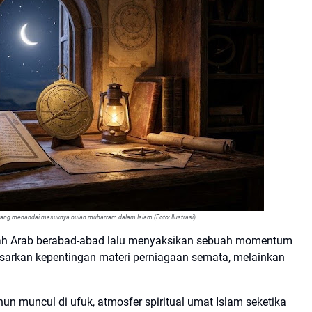
 yang menandai masuknya bulan muharram dalam Islam (Foto: Ilustrasi)
ah Arab berabad-abad lalu menyaksikan sebuah momentum
rdasarkan kepentingan materi perniagaan semata, melainkan
un muncul di ufuk, atmosfer spiritual umat Islam seketika