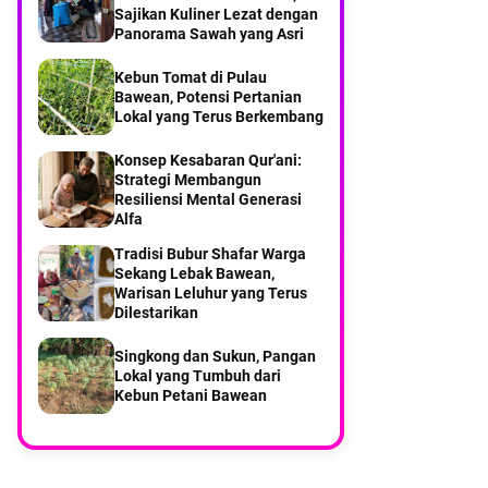
Sajikan Kuliner Lezat dengan
Balikterus Pulau Bawean
Panorama Sawah yang Asri
Part 6 Menyusuri Desa
Kebun Tomat di Pulau
Balikterus Pulau Bawean
Bawean, Potensi Pertanian
Lokal yang Terus Berkembang
Pengasuh Ponpes Hasan
Konsep Kesabaran Qur'ani:
Jufri Kiai Najahul Umam,
Strategi Membangun
Turut Cari Ahmad Nizam
Nelayan Bawean yang Hilang
Resiliensi Mental Generasi
Alfa
Tradisi Bubur Shafar Warga
Sekang Lebak Bawean,
Warisan Leluhur yang Terus
Dilestarikan
Singkong dan Sukun, Pangan
Lokal yang Tumbuh dari
Kebun Petani Bawean