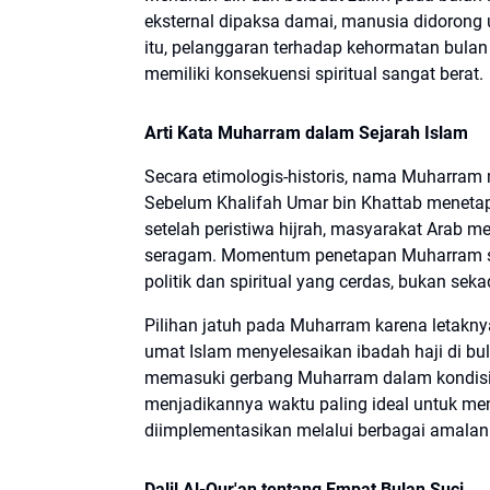
eksternal dipaksa damai, manusia didorong 
itu, pelanggaran terhadap kehormatan bulan
memiliki konsekuensi spiritual sangat berat.
Arti Kata Muharram dalam Sejarah Islam
Secara etimologis-historis, nama Muharram
Sebelum Khalifah Umar bin Khattab menetapk
setelah peristiwa hijrah, masyarakat Arab 
seragam. Momentum penetapan Muharram seb
politik dan spiritual yang cerdas, bukan sek
Pilihan jatuh pada Muharram karena letaknya
umat Islam menyelesaikan ibadah haji di bu
memasuki gerbang Muharram dalam kondisi ba
menjadikannya waktu paling ideal untuk men
diimplementasikan melalui berbagai amalan
Dalil Al-Qur'an tentang Empat Bulan Suci