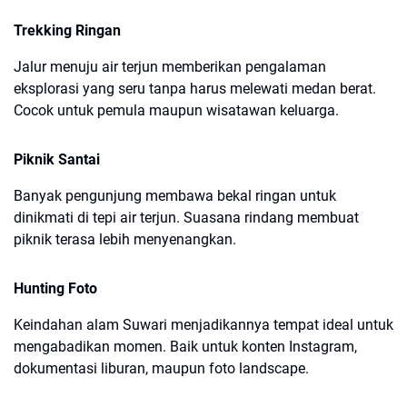
Trekking Ringan
Jalur menuju air terjun memberikan pengalaman
eksplorasi yang seru tanpa harus melewati medan berat.
Cocok untuk pemula maupun wisatawan keluarga.
Piknik Santai
Banyak pengunjung membawa bekal ringan untuk
dinikmati di tepi air terjun. Suasana rindang membuat
piknik terasa lebih menyenangkan.
Hunting Foto
Keindahan alam Suwari menjadikannya tempat ideal untuk
mengabadikan momen. Baik untuk konten Instagram,
dokumentasi liburan, maupun foto landscape.