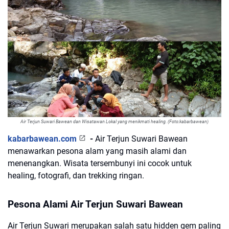
Air Terjun Suwari Bawean dan Wisatawan Lokal yang menikmati healing. (Foto:kabarbawean)
kabarbawean.com
-
Air Terjun Suwari Bawean
menawarkan pesona alam yang masih alami dan
menenangkan. Wisata tersembunyi ini cocok untuk
healing, fotografi, dan trekking ringan.
Pesona Alami Air Terjun Suwari Bawean
Air Terjun Suwari merupakan salah satu hidden gem paling