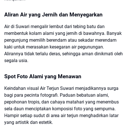
Aliran Air yang Jernih dan Menyegarkan
Air di Suwari mengalir lembut dari tebing batu dan
membentuk kolam alami yang jernih di bawahnya. Banyak
pengunjung memilih berendam atau sekadar merendam
kaki untuk merasakan kesegaran air pegunungan.
Alirannya tidak terlalu deras, sehingga aman dinikmati oleh
segala usia.
Spot Foto Alami yang Menawan
Keindahan visual Air Terjun Suwari menjadikannya surga
bagi para pecinta fotografi. Paduan bebatuan alami,
pepohonan tropis, dan cahaya matahari yang menembus
sela daun menciptakan komposisi foto yang sempurna.
Hampir setiap sudut di area air terjun menghadirkan latar
yang artistik dan estetik.