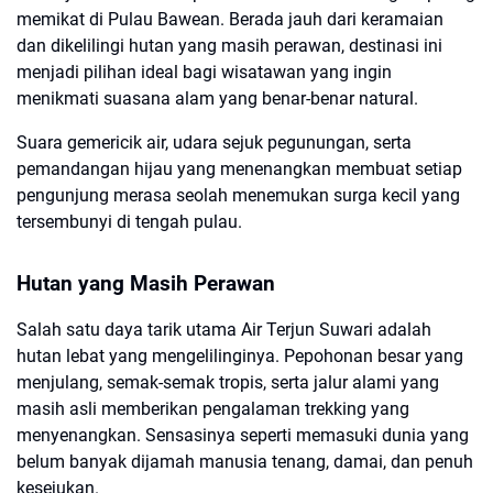
memikat di Pulau Bawean. Berada jauh dari keramaian
dan dikelilingi hutan yang masih perawan, destinasi ini
menjadi pilihan ideal bagi wisatawan yang ingin
menikmati suasana alam yang benar-benar natural.
Suara gemericik air, udara sejuk pegunungan, serta
pemandangan hijau yang menenangkan membuat setiap
pengunjung merasa seolah menemukan surga kecil yang
tersembunyi di tengah pulau.
Hutan yang Masih Perawan
Salah satu daya tarik utama Air Terjun Suwari adalah
hutan lebat yang mengelilinginya. Pepohonan besar yang
menjulang, semak-semak tropis, serta jalur alami yang
masih asli memberikan pengalaman trekking yang
menyenangkan. Sensasinya seperti memasuki dunia yang
belum banyak dijamah manusia tenang, damai, dan penuh
kesejukan.