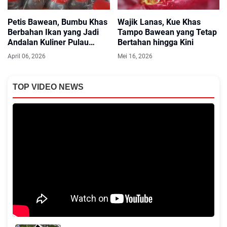
Petis Bawean, Bumbu Khas
Wajik Lanas, Kue Khas
Berbahan Ikan yang Jadi
Tampo Bawean yang Tetap
Andalan Kuliner Pulau
Bertahan hingga Kini
Bawean
April 06, 2026
Mei 16, 2026
TOP VIDEO NEWS