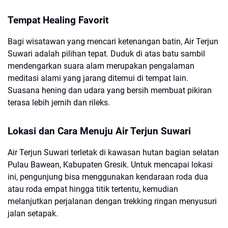
Tempat Healing Favorit
Bagi wisatawan yang mencari ketenangan batin, Air Terjun
Suwari adalah pilihan tepat. Duduk di atas batu sambil
mendengarkan suara alam merupakan pengalaman
meditasi alami yang jarang ditemui di tempat lain.
Suasana hening dan udara yang bersih membuat pikiran
terasa lebih jernih dan rileks.
Lokasi dan Cara Menuju Air Terjun Suwari
Air Terjun Suwari terletak di kawasan hutan bagian selatan
Pulau Bawean, Kabupaten Gresik. Untuk mencapai lokasi
ini, pengunjung bisa menggunakan kendaraan roda dua
atau roda empat hingga titik tertentu, kemudian
melanjutkan perjalanan dengan trekking ringan menyusuri
jalan setapak.