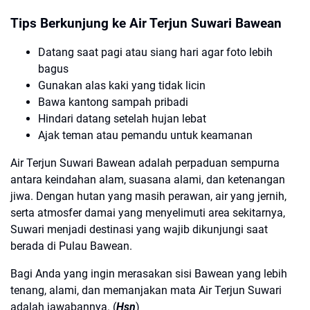
Tips Berkunjung ke Air Terjun Suwari Bawean
Datang saat pagi atau siang hari agar foto lebih
bagus
Gunakan alas kaki yang tidak licin
Bawa kantong sampah pribadi
Hindari datang setelah hujan lebat
Ajak teman atau pemandu untuk keamanan
Air Terjun Suwari Bawean adalah perpaduan sempurna
antara keindahan alam, suasana alami, dan ketenangan
jiwa. Dengan hutan yang masih perawan, air yang jernih,
serta atmosfer damai yang menyelimuti area sekitarnya,
Suwari menjadi destinasi yang wajib dikunjungi saat
berada di Pulau Bawean.
Bagi Anda yang ingin merasakan sisi Bawean yang lebih
tenang, alami, dan memanjakan mata Air Terjun Suwari
adalah jawabannya. (
Hsn
)