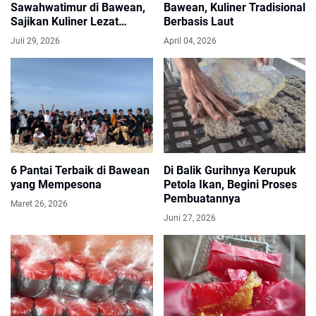
Sawahwatimur di Bawean,
Bawean, Kuliner Tradisional
Sajikan Kuliner Lezat
Berbasis Laut
dengan Panorama Sawah
Juli 29, 2026
April 04, 2026
yang Asri
6 Pantai Terbaik di Bawean
Di Balik Gurihnya Kerupuk
yang Mempesona
Petola Ikan, Begini Proses
Pembuatannya
Maret 26, 2026
Juni 27, 2026