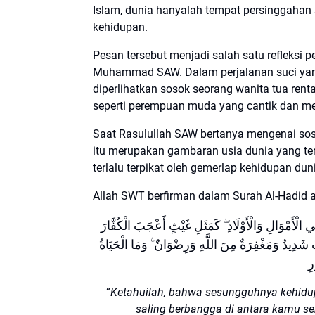
Islam, dunia hanyalah tempat persinggahan
kehidupan.
Pesan tersebut menjadi salah satu refleksi pe
Muhammad SAW. Dalam perjalanan suci yang 
diperlihatkan sosok seorang wanita tua ren
seperti perempuan muda yang cantik dan m
Saat Rasulullah SAW bertanya mengenai soso
itu merupakan gambaran usia dunia yang ter
terlalu terpikat oleh gemerlap kehidupan du
Allah SWT berfirman dalam Surah Al-Hadid a
اعْلَمُوا أَنَّمَا الْحَيَاةُ الدُّنْيَا لَعِبٌ وَلَهْوٌ وَزِينَةٌ وَتَفَاخُرٌ بَيْنَكُمْ وَتَكَاثُرٌ فِي الْأَمْوَالِ وَالْأَوْلَادِ ۖ كَمَثَلِ غَيْثٍ أَعْجَبَ الْكُفَّارَ
ٌ شَدِيدٌ وَمَغْفِرَةٌ مِنَ اللَّهِ وَرِضْوَانٌ ۚ وَمَا الْحَيَاةُ
رِ
“
Ketahuilah, bahwa sesungguhnya kehidup
saling berbangga di antara kamu s