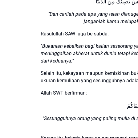
َنْسَ نَصِيبَكَ مِنَ الدُّنْيَا
"Dan carilah pada apa yang telah dianug
janganlah kamu melupak
Rasulullah SAW juga bersabda:
"Bukanlah kebaikan bagi kalian seseorang y
meninggalkan akherat untuk dunia tetapi k
dari keduanya."
Selain itu, kekayaan maupun kemiskinan buk
ukuran kemuliaan yang sesungguhnya adal
Allah SWT berfirman:
"Sesungguhnya orang yang paling mulia di an