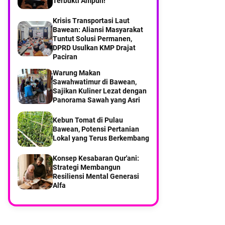
Terbukti Ampuh!
Kebontelukdalam Pulau
Bawean
Krisis Transportasi Laut
Bawean: Aliansi ‎Masyarakat
Saat KMP DRAJAT dari
Tuntut Solusi Permanen,
pelabuhan Paciran Sampai di
DPRD ‎Usulkan KMP Drajat
Pelabuhan Bawean
Paciran
Part 7 Menyusuri Desa
Warung Makan
Balikterus Pulau Bawean
Sawahwatimur di Bawean,
Sajikan Kuliner Lezat dengan
Panorama Sawah yang Asri
Kebun Tomat di Pulau
Bawean, Potensi Pertanian
Lokal yang Terus Berkembang
Konsep Kesabaran Qur'ani:
Strategi Membangun
Resiliensi Mental Generasi
Alfa