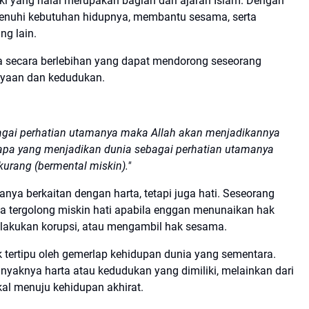
eki yang halal merupakan bagian dari ajaran Islam. Dengan
menuhi kebutuhan hidupnya, membantu sesama, serta
ng lain.
ia secara berlebihan yang dapat mendorong seseorang
ayaan dan kedudukan.
agai perhatian utamanya maka Allah akan menjadikannya
siapa yang menjadikan dunia sebagai perhatian utamanya
urang (bermental miskin)."
nya berkaitan dengan harta, tetapi juga hati. Seseorang
a tergolong miskin hati apabila enggan menunaikan hak
melakukan korupsi, atau mengambil hak sesama.
k tertipu oleh gemerlap kehidupan dunia yang sementara.
anyaknya harta atau kedudukan yang dimiliki, melainkan dari
al menuju kehidupan akhirat.