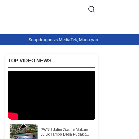
Snapdragon vs MediaTek, Mana yang Lebih Baik untuk Gaming?
7 Ca
TOP VIDEO NEWS
PWNU Jatim Ziarahi Makam
Jujuk Tampo Desa Pudakit
Barat Pulau Bawean