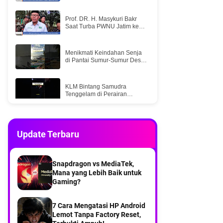
Prof. DR. H. Masykuri Bakr
Saat Turba PWNU Jatim ke
PCNU Bawean
Menikmati Keindahan Senja
di Pantai Sumur-Sumur Desa
Kumalasa Pulau Bawean
KLM Bintang Samudra
Tenggelam di Perairan
Selatan Bawean, Lima ABK
Selamat
Dua kapal express bahari
Bawean menuju Gresik
Update Terbaru
Gotong royong menjadi solusi
di tengah keterbatasan Warga
Snapdragon vs MediaTek,
Mangguleban desa balikterus
Mana yang Lebih Baik untuk
Bawean
Gaming?
Part 2Menyusuri Desa
Kebontelukdalam Pulau
Bawean
7 Cara Mengatasi HP Android
Lemot Tanpa Factory Reset,
Part 1Menyusuri Desa