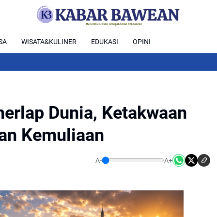
SA
WISATA&KULINER
EDUKASI
OPINI
erlap Dunia, Ketakwaan
ran Kemuliaan
A-
A+