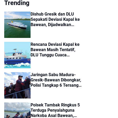
Trending
Dishub Gresik dan DLU
Sepakati Deviasi Kapal ke
Bawean, Dijadwalkan
Berangkat Jumat
Rencana Deviasi Kapal ke
Bawean Masih Tentatif,
DLU Tunggu Cuaca
Membaik
Jaringan Sabu Madura-
Gresik-Bawean Dibongkar,
Polisi Tangkap 6 Tersangka
dan Sita 14 Paket Sabu
Polsek Tambak Ringkus 5
Terduga Penyalahguna
Narkoba Asal Bawean,