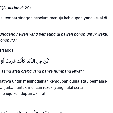
(QS. Al-Hadid: 20)
gai tempat singgah sebelum menuju kehidupan yang kekal di
 penunggang hewan yang bernaung di bawah pohon untuk waktu
ohon itu."
ersabda:
كُنْ فِي الدُّنْيَا كَأَنَّكَ غَرِيبٌ أَوْ
ng asing atau orang yang hanya numpang lewat."
matnya untuk meninggalkan kehidupan dunia atau bermalas-
anjurkan untuk mencari rezeki yang halal serta
enuju kehidupan akhirat.
T: