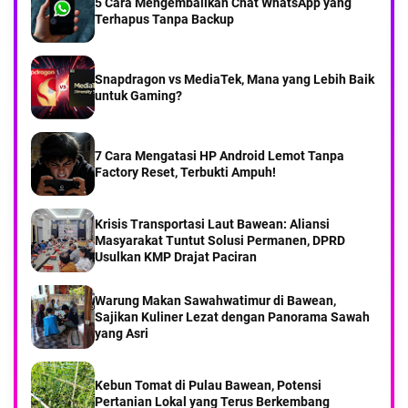
5 Cara Mengembalikan Chat WhatsApp yang
Bawean
Terhapus Tanpa Backup
Part 2Menyusuri Desa Kebontelukdalam Pulau
Bawean
Snapdragon vs MediaTek, Mana yang Lebih Baik
untuk Gaming?
Part 1Menyusuri Desa Kebontelukdalam Pulau
Bawean
7 Cara Mengatasi HP Android Lemot Tanpa
Saat KMP DRAJAT dari pelabuhan Paciran Sampai
Factory Reset, Terbukti Ampuh!
di Pelabuhan Bawean
Krisis Transportasi Laut Bawean: Aliansi
Part 7 Menyusuri Desa Balikterus Pulau Bawean
‎Masyarakat Tuntut Solusi Permanen, DPRD
‎Usulkan KMP Drajat Paciran
Warung Makan Sawahwatimur di Bawean,
Sajikan Kuliner Lezat dengan Panorama Sawah
yang Asri
Kebun Tomat di Pulau Bawean, Potensi
Pertanian Lokal yang Terus Berkembang