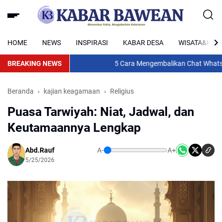
HOME
NEWS
INSPIRASI
KABAR DESA
WISATA&KUL
BREAKING NEWS
5 Cara Mengembalikan Chat WhatsApp 
Beranda
kajian keagamaan
Religius
Puasa Tarwiyah: Niat, Jadwal, dan
Keutamaannya Lengkap
Abd.Rauf
A-
A+
5/25/2026