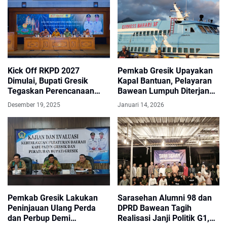
Kick Off RKPD 2027
Pemkab Gresik Upayakan
Dimulai, Bupati Gresik
Kapal Bantuan, Pelayaran
Tegaskan Perencanaan
Bawean Lumpuh Diterjang
Harus Transparan
Cuaca Buruk
Desember 19, 2025
Januari 14, 2026
Pemkab Gresik Lakukan
Sarasehan Alumni 98 dan
Peninjauan Ulang Perda
DPRD Bawean Tagih
dan Perbup Demi
Realisasi Janji Politik G1,