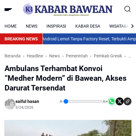
HOME
NEWS
INSPIRASI
KABAR DESA
WISATA&KUL
ra Mengatasi HP Android Lemot Tanpa Factory Reset, Terbukti Ampuh!
BREAKING NEWS
K
Beranda
Headline
News
Pemerintah
Pemkab Gresik
Peri
Ambulans Terhambat Konvoi
“Medher Modern” di Bawean, Akses
Darurat Tersendat
saiful hasan
A-
A+
3/24/2026