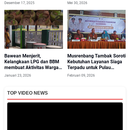
Efektivitas Regulasi
Dorong Transportasi Laut
Desember 17, 2025
Mei 30, 2026
yang Lebih Layak
Bawean Menjerit,
Musrenbang Tambak Soroti
Kelangkaan LPG dan BBM
Kebutuhan Layanan Siaga
membuat Aktivitas Warga
Terpadu untuk Pulau
Nyaris Lumpuh
Bawean
Januari 23, 2026
Februari 09, 2026
TOP VIDEO NEWS