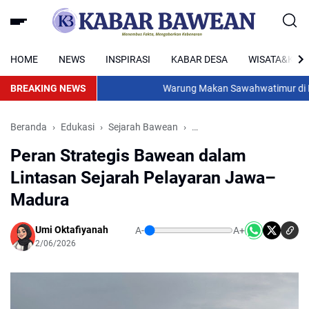
HOME
NEWS
INSPIRASI
KABAR DESA
WISATA&KUL
BREAKING NEWS
Warung Makan Sawahwatimur di Bawea
Beranda
Edukasi
Sejarah Bawean
Sejarah pelayaran Bawean
Peran Strategis Bawean dalam
Lintasan Sejarah Pelayaran Jawa–
Madura
Umi Oktafiyanah
A-
A+
2/06/2026