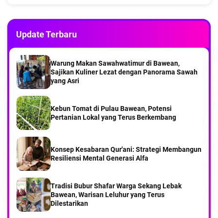
Part 1Menyusuri Desa Kebontelukdalam Pulau
Bawean
Update Terbaru
Saat KMP DRAJAT dari pelabuhan Paciran Sampai
di Pelabuhan Bawean
Warung Makan Sawahwatimur di Bawean,
Sajikan Kuliner Lezat dengan Panorama Sawah
yang Asri
Part 7 Menyusuri Desa Balikterus Pulau Bawean
Kebun Tomat di Pulau Bawean, Potensi
Pertanian Lokal yang Terus Berkembang
Part 6 Menyusuri Desa Balikterus Pulau Bawean
Konsep Kesabaran Qur'ani: Strategi Membangun
Pengasuh Ponpes Hasan Jufri Kiai Najahul Umam,
Resiliensi Mental Generasi Alfa
Turut Cari Ahmad Nizam Nelayan Bawean yang
Hilang
Tradisi Bubur Shafar Warga Sekang Lebak
Part 5 Menyusuri Desa Balikterus Pulau Bawean
Bawean, Warisan Leluhur yang Terus
Dilestarikan