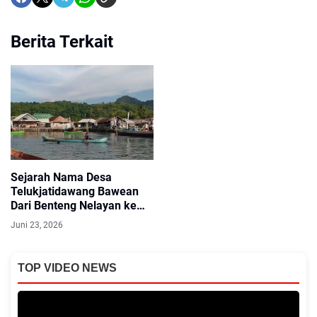
Berita Terkait
Sejarah Nama Desa
Telukjatidawang Bawean
Dari Benteng Nelayan ke
Desa Wisata
Juni 23, 2026
TOP VIDEO NEWS