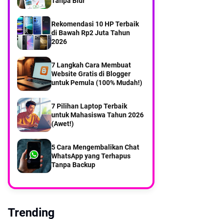
Tanpa Blur
di tengah keterbatasan Warga
Mangguleban desa balikterus
Bawean
Rekomendasi 10 HP Terbaik
di Bawah Rp2 Juta Tahun
Part 2Menyusuri Desa
Kebontelukdalam Pulau
2026
Bawean
7 Langkah Cara Membuat
Part 1Menyusuri Desa
Kebontelukdalam Pulau
Website Gratis di Blogger
Bawean
untuk Pemula (100% Mudah!)
7 Pilihan Laptop Terbaik
untuk Mahasiswa Tahun 2026
(Awet!)
5 Cara Mengembalikan Chat
WhatsApp yang Terhapus
Tanpa Backup
Trending