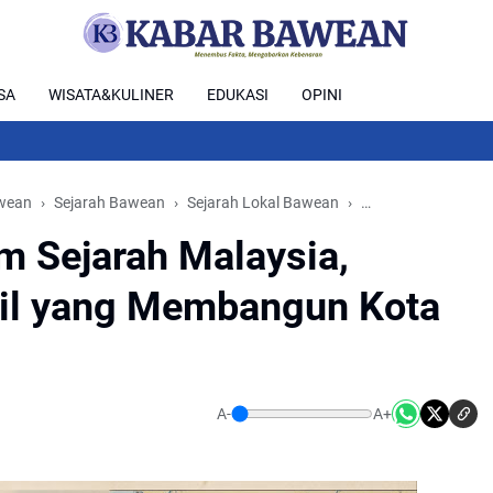
SA
WISATA&KULINER
EDUKASI
OPINI
wean
Sejarah Bawean
Sejarah Lokal Bawean
Sejarah Perantau 
m Sejarah Malaysia,
cil yang Membangun Kota
A-
A+