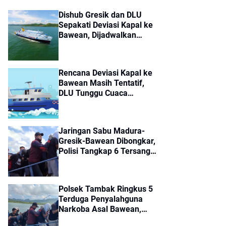
Dishub Gresik dan DLU
Sepakati Deviasi Kapal ke
Bawean, Dijadwalkan
Berangkat Jumat
Rencana Deviasi Kapal ke
Bawean Masih Tentatif,
DLU Tunggu Cuaca
Membaik
Jaringan Sabu Madura-
Gresik-Bawean Dibongkar,
Polisi Tangkap 6 Tersangka
dan Sita 14 Paket Sabu
Polsek Tambak Ringkus 5
Terduga Penyalahguna
Narkoba Asal Bawean,
Dikirim ke Polres Gresik