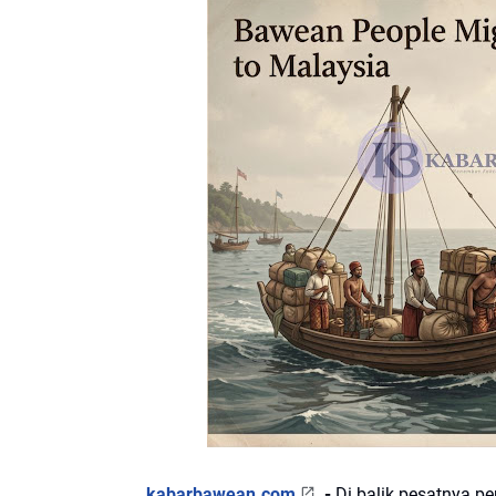
kabarbawean.com
-
Di balik pesatnya p