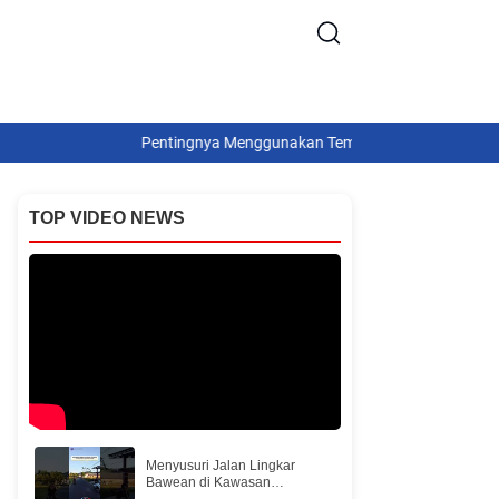
Pentingnya Menggunakan Tempered Glass vs Hydrogel, Pil
Bawean Malaysia
SejarahBudaya
TOP VIDEO NEWS
Menyusuri Jalan Lingkar
Bawean di Kawasan
Padheleman