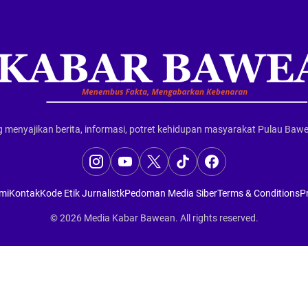
 menyajikan berita, informasi, potret kehidupan masyarakat Pulau Ba
mi
Kontak
Kode Etik Jurnalistk
Pedoman Media Siber
Terms & Conditions
Pr
© 2026
Media Kabar Bawean
. All rights reserved.