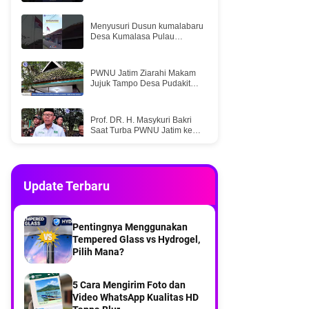
Menyusuri Dusun kumalabaru
Desa Kumalasa Pulau
Bawean
PWNU Jatim Ziarahi Makam
Jujuk Tampo Desa Pudakit
Barat Pulau Bawean
Prof. DR. H. Masykuri Bakri
Saat Turba PWNU Jatim ke
PCNU Bawean
Menikmati Keindahan Senja
di Pantai Sumur-Sumur Desa
Update Terbaru
Kumalasa Pulau Bawean
KLM Bintang Samudra
Tenggelam di Perairan
Pentingnya Menggunakan
Selatan Bawean, Lima ABK
Tempered Glass vs Hydrogel,
Selamat
Pilih Mana?
Dua kapal express bahari
Bawean menuju Gresik
5 Cara Mengirim Foto dan
Video WhatsApp Kualitas HD
Gotong royong menjadi solusi