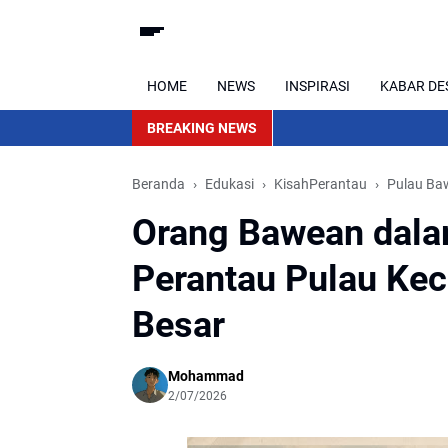
HOME
NEWS
INSPIRASI
KABAR DE
BREAKING NEWS
Beranda
Edukasi
KisahPerantau
Pulau Ba
Orang Bawean dala
Perantau Pulau Ke
Besar
Mohammad
2/07/2026