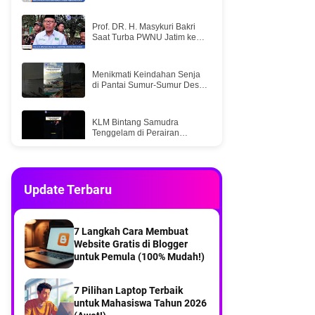
Prof. DR. H. Masykuri Bakri
Saat Turba PWNU Jatim ke
PCNU Bawean
Menikmati Keindahan Senja
di Pantai Sumur-Sumur Desa
Kumalasa Pulau Bawean
KLM Bintang Samudra
Tenggelam di Perairan
Selatan Bawean, Lima ABK
Selamat
Dua kapal express bahari
Bawean menuju Gresik
Update Terbaru
Gotong royong menjadi solusi
di tengah keterbatasan Warga
7 Langkah Cara Membuat
Mangguleban desa balikterus
Website Gratis di Blogger
Bawean
untuk Pemula (100% Mudah!)
Part 2Menyusuri Desa
Kebontelukdalam Pulau
Bawean
7 Pilihan Laptop Terbaik
untuk Mahasiswa Tahun 2026
Part 1Menyusuri Desa