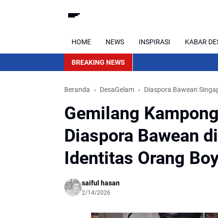
HOME
NEWS
INSPIRASI
KABAR DE
BREAKING NEWS
Beranda
DesaGelam
Diaspora Bawean Singa
Gemilang Kampong 
Diaspora Bawean di
Identitas Orang Bo
saiful hasan
2/14/2026