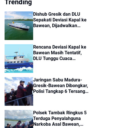
Trending
Dishub Gresik dan DLU
Sepakati Deviasi Kapal ke
Bawean, Dijadwalkan
Berangkat Jumat
Rencana Deviasi Kapal ke
Bawean Masih Tentatif,
DLU Tunggu Cuaca
Membaik
Jaringan Sabu Madura-
Gresik-Bawean Dibongkar,
Polisi Tangkap 6 Tersangka
dan Sita 14 Paket Sabu
Polsek Tambak Ringkus 5
Terduga Penyalahguna
Narkoba Asal Bawean,