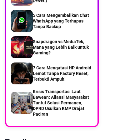
(Awet!)
Kebontelukdalam Pulau
Bawean
5 Cara Mengembalikan Chat
WhatsApp yang Terhapus
Saat KMP DRAJAT dari
pelabuhan Paciran Sampai di
Tanpa Backup
Pelabuhan Bawean
Snapdragon vs MediaTek,
Part 7 Menyusuri Desa
Balikterus Pulau Bawean
Mana yang Lebih Baik untuk
Gaming?
7 Cara Mengatasi HP Android
Lemot Tanpa Factory Reset,
Terbukti Ampuh!
Krisis Transportasi Laut
Bawean: Aliansi ‎Masyarakat
Tuntut Solusi Permanen,
DPRD ‎Usulkan KMP Drajat
Paciran