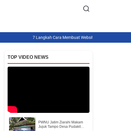
7 Langkah Cara Membuat Website Gratis di Blogger untuk P
TOP VIDEO NEWS
PWNU Jatim Ziarahi Makam
Jujuk Tampo Desa Pudakit
Barat Pulau Bawean