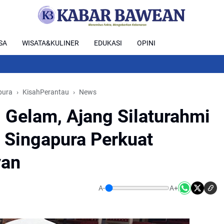
SA
WISATA&KULINER
EDUKASI
OPINI
pura
KisahPerantau
News
Gelam, Ajang Silaturahmi
 Singapura Perkuat
yan
A-
A+