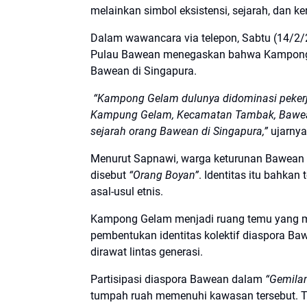
melainkan simbol eksistensi, sejarah, dan ke
Dalam wawancara via telepon, Sabtu (14/2
Pulau Bawean menegaskan bahwa Kampong 
Bawean di Singapura.
“Kampong Gelam dulunya didominasi pekerja
Kampung Gelam, Kecamatan Tambak, Bawean. 
sejarah orang Bawean di Singapura,”
ujarnya
Menurut Sapnawi, warga keturunan Bawean 
disebut
“Orang Boyan”
. Identitas itu bahk
asal-usul etnis.
Kampong Gelam menjadi ruang temu yang me
pembentukan identitas kolektif diaspora Ba
dirawat lintas generasi.
Partisipasi diaspora Bawean dalam
“Gemila
tumpah ruah memenuhi kawasan tersebut. T