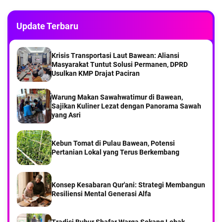
Part 2Menyusuri Desa Kebontelukdalam Pulau
Bawean
Update Terbaru
Part 1Menyusuri Desa Kebontelukdalam Pulau
Bawean
Krisis Transportasi Laut Bawean: Aliansi
‎Masyarakat Tuntut Solusi Permanen, DPRD
‎Usulkan KMP Drajat Paciran
Saat KMP DRAJAT dari pelabuhan Paciran Sampai
di Pelabuhan Bawean
Warung Makan Sawahwatimur di Bawean,
Sajikan Kuliner Lezat dengan Panorama Sawah
yang Asri
Part 7 Menyusuri Desa Balikterus Pulau Bawean
Kebun Tomat di Pulau Bawean, Potensi
Part 6 Menyusuri Desa Balikterus Pulau Bawean
Pertanian Lokal yang Terus Berkembang
Pengasuh Ponpes Hasan Jufri Kiai Najahul Umam,
Konsep Kesabaran Qur'ani: Strategi Membangun
Turut Cari Ahmad Nizam Nelayan Bawean yang
Resiliensi Mental Generasi Alfa
Hilang
Tradisi Bubur Shafar Warga Sekang Lebak