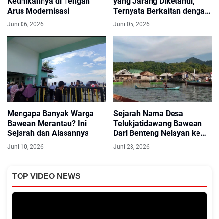
Keunikannya di Tengah
yang Jarang Diketahui,
Arus Modernisasi
Ternyata Berkaitan dengan
Kisah Ini
Juni 06, 2026
Juni 05, 2026
Mengapa Banyak Warga
Sejarah Nama Desa
Bawean Merantau? Ini
Telukjatidawang Bawean
Sejarah dan Alasannya
Dari Benteng Nelayan ke
Desa Wisata
Juni 10, 2026
Juni 23, 2026
TOP VIDEO NEWS