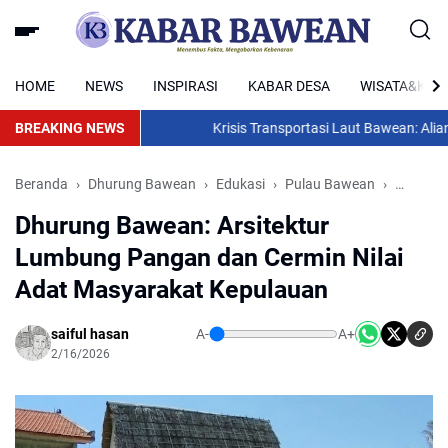
HOME
NEWS
INSPIRASI
KABAR DESA
WISATA&KUL
BREAKING NEWS
Krisis Transportasi Laut Bawean: Aliansi 
Beranda
Dhurung Bawean
Edukasi
Pulau Bawean
Sejarah
Dhurung Bawean: Arsitektur
Lumbung Pangan dan Cermin Nilai
Adat Masyarakat Kepulauan
saiful hasan
A-
A+
2/16/2026