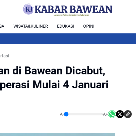
SA
WISATA&KULINER
EDUKASI
OPINI
rtasi
n di Bawean Dicabut,
perasi Mulai 4 Januari
A-
A+