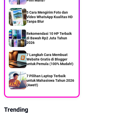
Pilih Mana?
Bawean menuju Gresik
5 Cara Mengirim Foto dan
Video WhatsApp Kualitas HD
Gotong royong menjadi solusi
di tengah keterbatasan Warga
Tanpa Blur
Mangguleban desa balikterus
Bawean
Rekomendasi 10 HP Terbaik
Part 2Menyusuri Desa
Kebontelukdalam Pulau
di Bawah Rp2 Juta Tahun
Bawean
2026
7 Langkah Cara Membuat
Website Gratis di Blogger
untuk Pemula (100% Mudah!)
7 Pilihan Laptop Terbaik
untuk Mahasiswa Tahun 2026
(Awet!)
Trending