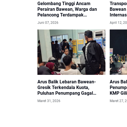
Gelombang Tinggi Ancam
Transpor
Perairan Bawean, Warga dan
Bawean 
Pelancong Terdampak
Internas
Penundaan Pelayaran
Juni 07, 2026
April 12, 2
Arus Balik Lebaran Bawean-
Arus Bal
Gresik Terkendala Kuota,
Penumpa
Puluhan Penumpang Gagal
KMP Gili
Berangkat
Bawean
Maret 31, 2026
Maret 27, 