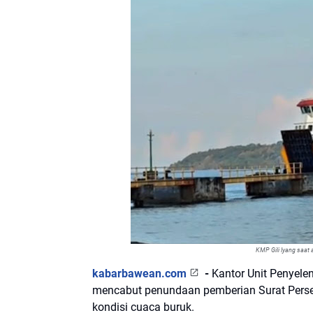
KMP Gili Iyang saat
kabarbawean.com
-
Kantor Unit Penyele
mencabut penundaan pemberian Surat Perset
kondisi cuaca buruk.