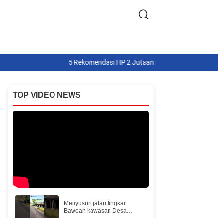
5 Rekomendasi HP 2 Jutaan Terbaik untuk Keperluan Ojek
TOP VIDEO NEWS
Menyusuri jalan lingkar
Bawean kawasan Desa
Lebak #kabarbawean