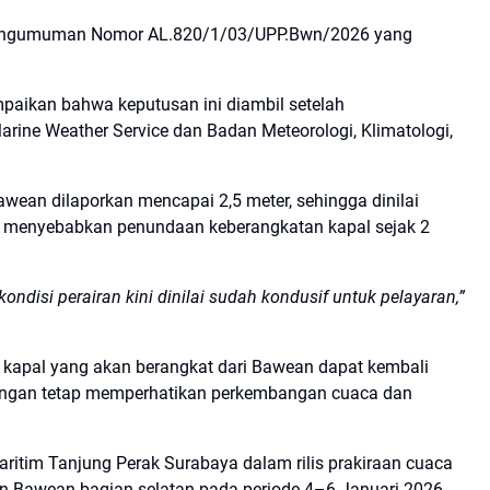
Pengumuman Nomor AL.820/1/03/UPP.Bwn/2026 yang
paikan bahwa keputusan ini diambil setelah
rine Weather Service dan Badan Meteorologi, Klimatologi,
awean dilaporkan mencapai 2,5 meter, sehingga dinilai
menyebabkan penundaan keberangkatan kapal sejak 2
disi perairan kini dinilai sudah kondusif untuk pelayaran,”
kapal yang akan berangkat dari Bawean dapat kembali
dengan tetap memperhatikan perkembangan cuaca dan
ritim Tanjung Perak Surabaya dalam rilis prakiraan cuaca
n Bawean bagian selatan pada periode 4–6 Januari 2026