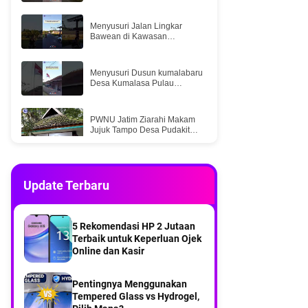
Menyusuri Jalan Lingkar
Bawean di Kawasan
Padheleman
Menyusuri Dusun kumalabaru
Desa Kumalasa Pulau
Bawean
PWNU Jatim Ziarahi Makam
Jujuk Tampo Desa Pudakit
Barat Pulau Bawean
Prof. DR. H. Masykuri Bakri
Saat Turba PWNU Jatim ke
Update Terbaru
PCNU Bawean
Menikmati Keindahan Senja
di Pantai Sumur-Sumur Desa
5 Rekomendasi HP 2 Jutaan
Kumalasa Pulau Bawean
Terbaik untuk Keperluan Ojek
Online dan Kasir
KLM Bintang Samudra
Tenggelam di Perairan
Selatan Bawean, Lima ABK
Pentingnya Menggunakan
Selamat
Tempered Glass vs Hydrogel,
Dua kapal express bahari