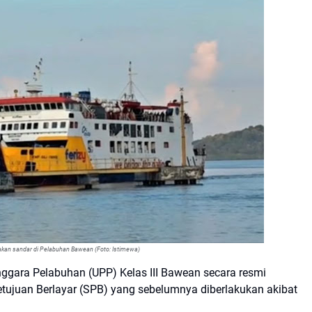
 akan sandar di Pelabuhan Bawean (Foto: Istimewa)
nggara Pelabuhan (UPP) Kelas III Bawean secara resmi
ujuan Berlayar (SPB) yang sebelumnya diberlakukan akibat