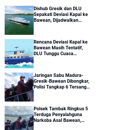
Dishub Gresik dan DLU
Sepakati Deviasi Kapal ke
Bawean, Dijadwalkan
Berangkat Jumat
Rencana Deviasi Kapal ke
Bawean Masih Tentatif,
DLU Tunggu Cuaca
Membaik
Jaringan Sabu Madura-
Gresik-Bawean Dibongkar,
Polisi Tangkap 6 Tersangka
dan Sita 14 Paket Sabu
Polsek Tambak Ringkus 5
Terduga Penyalahguna
Narkoba Asal Bawean,
Dikirim ke Polres Gresik