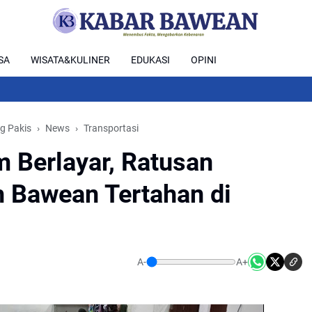
SA
WISATA&KULINER
EDUKASI
OPINI
ng Pakis
News
Transportasi
 Berlayar, Ratusan
 Bawean Tertahan di
A-
A+