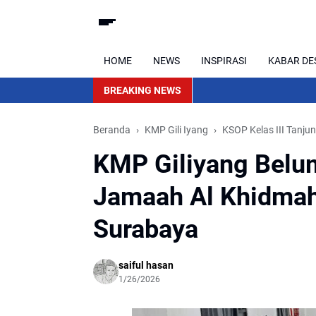
HOME
NEWS
INSPIRASI
KABAR DE
BREAKING NEWS
Beranda
KMP Gili Iyang
KSOP Kelas III Tanju
KMP Giliyang Belum
Jamaah Al Khidmah
Surabaya
saiful hasan
1/26/2026