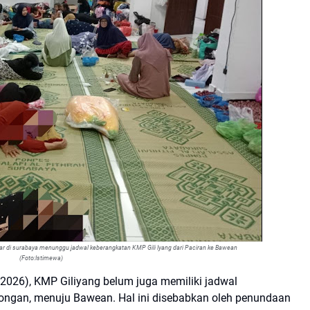
r di surabaya menunggu jadwal keberangkatan KMP Gili Iyang dari Paciran ke Bawean
(Foto:Istimewa)
2026), KMP Giliyang belum juga memiliki jadwal
ongan, menuju Bawean. Hal ini disebabkan oleh penundaan