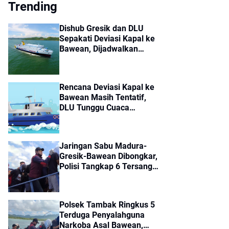
Trending
Dishub Gresik dan DLU
Sepakati Deviasi Kapal ke
Bawean, Dijadwalkan
Berangkat Jumat
Rencana Deviasi Kapal ke
Bawean Masih Tentatif,
DLU Tunggu Cuaca
Membaik
Jaringan Sabu Madura-
Gresik-Bawean Dibongkar,
Polisi Tangkap 6 Tersangka
dan Sita 14 Paket Sabu
Polsek Tambak Ringkus 5
Terduga Penyalahguna
Narkoba Asal Bawean,