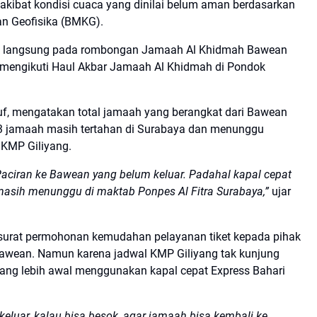
 akibat kondisi cuaca yang dinilai belum aman berdasarkan
an Geofisika (BMKG).
ak langsung pada rombongan Jamaah Al Khidmah Bawean
 mengikuti Haul Akbar Jamaah Al Khidmah di Pondok
, mengatakan total jamaah yang berangkat dari Bawean
03 jamaah masih tertahan di Surabaya dan menunggu
KMP Giliyang.
aciran ke Bawean yang belum keluar. Padahal kapal cepat
masih menunggu di maktab Ponpes Al Fitra Surabaya,”
ujar
 surat permohonan kemudahan pelayanan tiket kepada pihak
Bawean. Namun karena jadwal KMP Giliyang tak kunjung
lang lebih awal menggunakan kapal cepat Express Bahari
eluar, kalau bisa besok, agar jamaah bisa kembali ke