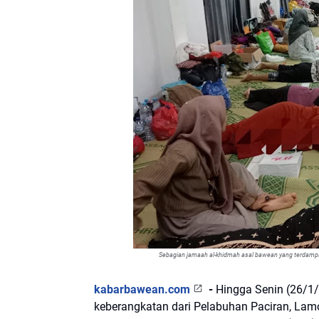
Sebagian jamaah al-khidmah asal bawean yang terdampa
kabarbawean.com
-
Hingga Senin (26/1/
keberangkatan dari Pelabuhan Paciran, Lam