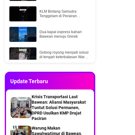
KLM Bintang Samudra
Tenggelam di Perairan
Selatan Bawean, Lima ABK
Selamat
Dua kapal express bahari
Bawean menuju Gresik
Gotong royong menjadi solusi
di tengah keterbatasan Warga
Mangguleban desa balikterus
Bawean
Part 2Menyusuri Desa
Kebontelukdalam Pulau
Update Terbaru
Bawean
Part 1Menyusuri Desa
Krisis Transportasi Laut
Kebontelukdalam Pulau
Bawean: Aliansi ‎Masyarakat
Bawean
Tuntut Solusi Permanen,
DPRD ‎Usulkan KMP Drajat
Saat KMP DRAJAT dari
Paciran
pelabuhan Paciran Sampai di
Pelabuhan Bawean
Warung Makan
Sawahwatimur di Bawean,
Part 7 Menyusuri Desa