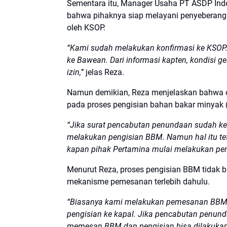
Sementara itu, Manager Usaha PT ASDP Indo
bahwa pihaknya siap melayani penyeberang
oleh KSOP.
“Kami sudah melakukan konfirmasi ke KSOP
ke Bawean. Dari informasi kapten, kondisi g
izin,”
jelas Reza.
Namun demikian, Reza menjelaskan bahwa o
pada proses pengisian bahan bakar minyak 
“Jika surat pencabutan penundaan sudah k
melakukan pengisian BBM. Namun hal itu te
kapan pihak Pertamina mulai melakukan pen
Menurut Reza, proses pengisian BBM tidak b
mekanisme pemesanan terlebih dahulu.
“Biasanya kami melakukan pemesanan BBM te
pengisian ke kapal. Jika pencabutan penund
memesan BBM dan pengisian bisa dilakukan