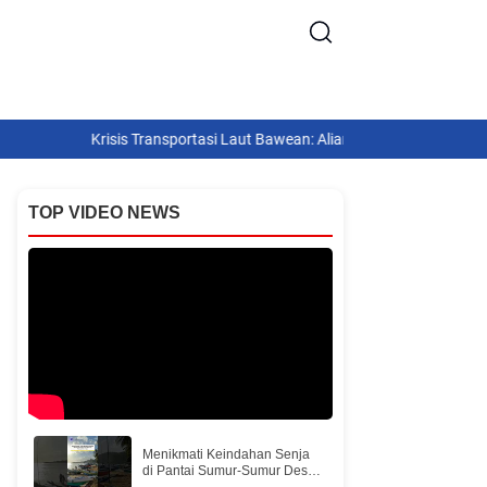
Krisis Transportasi Laut Bawean: Aliansi ‎Masyarakat Tuntut Solusi 
TOP VIDEO NEWS
Menikmati Keindahan Senja
di Pantai Sumur-Sumur Desa
Kumalasa Pulau Bawean