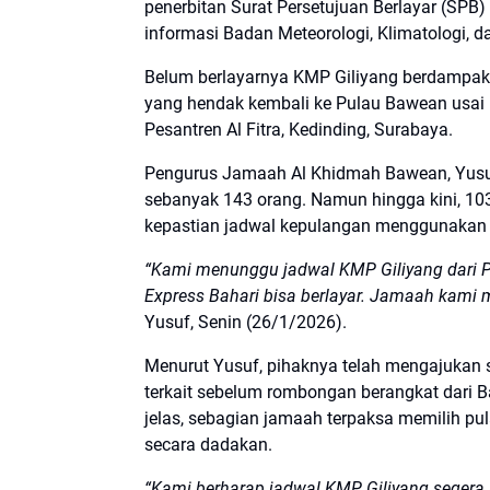
penerbitan Surat Persetujuan Berlayar (SPB)
informasi Badan Meteorologi, Klimatologi, d
Belum berlayarnya KMP Giliyang berdamp
yang hendak kembali ke Pulau Bawean usai
Pesantren Al Fitra, Kedinding, Surabaya.
Pengurus Jamaah Al Khidmah Bawean, Yusuf
sebanyak 143 orang. Namun hingga kini, 1
kepastian jadwal kepulangan menggunakan 
“Kami menunggu jadwal KMP Giliyang dari P
Express Bahari bisa berlayar. Jamaah kami 
Yusuf, Senin (26/1/2026).
Menurut Yusuf, pihaknya telah mengajukan
terkait sebelum rombongan berangkat dari 
jelas, sebagian jamaah terpaksa memilih pu
secara dadakan.
“Kami berharap jadwal KMP Giliyang segera k