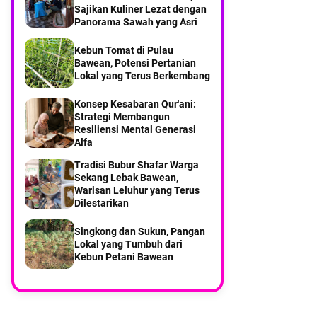
Sajikan Kuliner Lezat dengan
Balikterus Pulau Bawean
Panorama Sawah yang Asri
Part 6 Menyusuri Desa
Kebun Tomat di Pulau
Balikterus Pulau Bawean
Bawean, Potensi Pertanian
Lokal yang Terus Berkembang
Pengasuh Ponpes Hasan
Konsep Kesabaran Qur'ani:
Jufri Kiai Najahul Umam,
Strategi Membangun
Turut Cari Ahmad Nizam
Nelayan Bawean yang Hilang
Resiliensi Mental Generasi
Alfa
Tradisi Bubur Shafar Warga
Sekang Lebak Bawean,
Warisan Leluhur yang Terus
Dilestarikan
Singkong dan Sukun, Pangan
Lokal yang Tumbuh dari
Kebun Petani Bawean